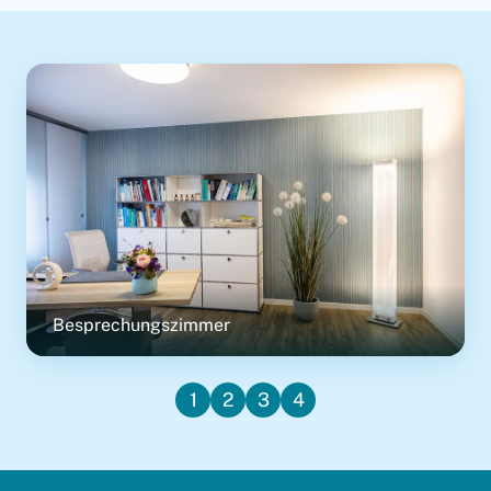
Besprechungszimmer
1
2
3
4
Bild 1 Besprechungszimmer anze
Bild 2 Behandlungszimmer a
Bild 3 Untersuchungszim
Bild 4 Wartezimmer a